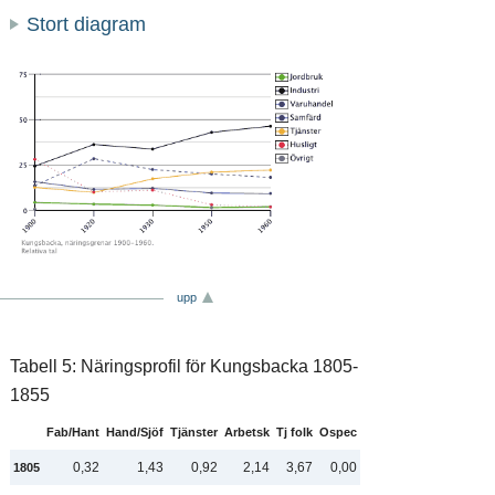
Stort diagram
upp
Tabell 5: Näringsprofil för Kungsbacka 1805-
1855
Fab/Hant
Hand/Sjöf
Tjänster
Arbetsk
Tj folk
Ospec
0,32
1,43
0,92
2,14
3,67
0,00
1805