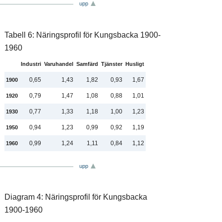
upp
Tabell 6: Näringsprofil för Kungsbacka 1900-
1960
Industri
Varuhandel
Samfärd
Tjänster
Husligt
0,65
1,43
1,82
0,93
1,67
1900
0,79
1,47
1,08
0,88
1,01
1920
0,77
1,33
1,18
1,00
1,23
1930
0,94
1,23
0,99
0,92
1,19
1950
0,99
1,24
1,11
0,84
1,12
1960
upp
Diagram 4: Näringsprofil för Kungsbacka
1900-1960