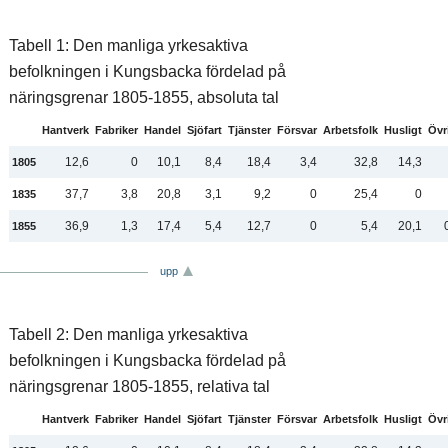
Tabell 1: Den manliga yrkesaktiva
befolkningen i Kungsbacka fördelad på
näringsgrenar 1805-1855, absoluta tal
Hantverk
Fabriker
Handel
Sjöfart
Tjänster
Försvar
Arbetsfolk
Husligt
Övr
12,6
0
10,1
8,4
18,4
3,4
32,8
14,3
1805
37,7
3,8
20,8
3,1
9,2
0
25,4
0
1835
36,9
1,3
17,4
5,4
12,7
0
5,4
20,1
1855
upp
Tabell 2: Den manliga yrkesaktiva
befolkningen i Kungsbacka fördelad på
näringsgrenar 1805-1855, relativa tal
Hantverk
Fabriker
Handel
Sjöfart
Tjänster
Försvar
Arbetsfolk
Husligt
Övr