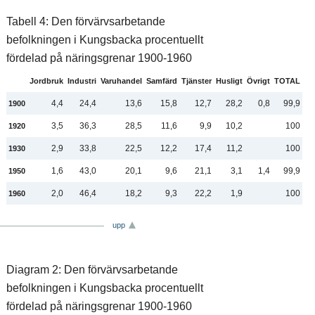
Tabell 4: Den förvärvsarbetande
befolkningen i Kungsbacka procentuellt
fördelad på näringsgrenar 1900-1960
Jordbruk
Industri
Varuhandel
Samfärd
Tjänster
Husligt
Övrigt
TOTAL
4,4
24,4
13,6
15,8
12,7
28,2
0,8
99,9
1900
3,5
36,3
28,5
11,6
9,9
10,2
100
1920
2,9
33,8
22,5
12,2
17,4
11,2
100
1930
1,6
43,0
20,1
9,6
21,1
3,1
1,4
99,9
1950
2,0
46,4
18,2
9,3
22,2
1,9
100
1960
upp
Diagram 2: Den förvärvsarbetande
befolkningen i Kungsbacka procentuellt
fördelad på näringsgrenar 1900-1960