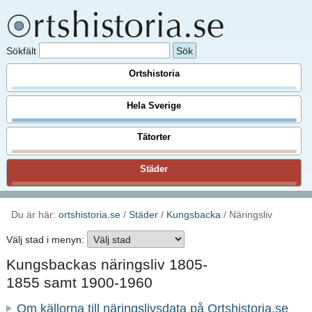
Sökfält
Ortshistoria
Hela Sverige
Tätorter
Städer
Du är här:
ortshistoria.se
/
Städer
/
Kungsbacka
/ Näringsliv
Välj stad i menyn:
Kungsbackas näringsliv 1805-
1855 samt 1900-1960
Om källorna till näringslivsdata på Ortshistoria.se