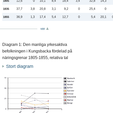
12,6
0
10,1
8,4
18,4
3,4
32,8
14,3
1805
37,7
3,8
20,8
3,1
9,2
0
25,4
0
1835
36,9
1,3
17,4
5,4
12,7
0
5,4
20,1
1855
upp
Diagram 1: Den manliga yrkesaktiva
befolkningen i Kungsbacka fördelad på
näringsgrenar 1805-1855, relativa tal
Stort diagram