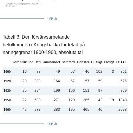
upp
Tabell 3: Den förvärvsarbetande
befolkningen i Kungsbacka fördelad på
näringsgrenar 1900-1960, absoluta tal
Jordbruk
Industri
Varuhandel
Samfärd
Tjänster
Husligt
Övrigt
TOTAL
16
88
49
57
46
102
3
361
1900
20
209
164
67
57
59
576
1920
25
294
196
106
151
97
869
1930
22
580
271
129
285
42
19
1348
1950
42
973
383
195
465
40
2098
1960
upp