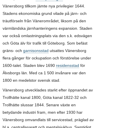
Vänersborg tillkom jämte nya privilegier 1644.
Stadens ekonomiska grund vilade på järn- och
träutförseln från Vänerområdet, liksom på den
värmländska järnhanteringens expansion. Staden
var också omlastningsplats via den s.k. edsvägen
och Göta älv för trafik till Göteborg. Som befäst
gräns- och
garnisonsstad
utsattes Vänersborg
flera gånger för ockupation och förstörelse under
1600-talet. Staden blev 1690
residensstad
för
Älvsborgs län. Med ca 1 500 invånare var den
1800 en medelstor svensk stad.
Vänersborg utvecklades starkt efter öppnandet av
Trollhätte kanal 1800, Göta kanal 1822-32 och
Trollhätte slussar 1844. Senare växte en
betydande industri fram, men efter 1930 har
Vänersborg omvandlats till servicestad, präglad av
bl.a. centrallasarett och mentalsjukhus. Samtidigt