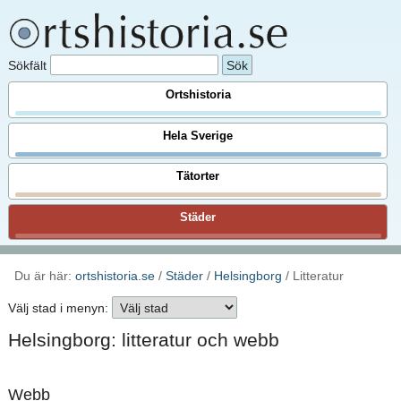
Sökfält
Ortshistoria
Hela Sverige
Tätorter
Städer
Du är här:
ortshistoria.se
/
Städer
/
Helsingborg
/ Litteratur
Välj stad i menyn:
Helsingborg: litteratur och webb
Webb