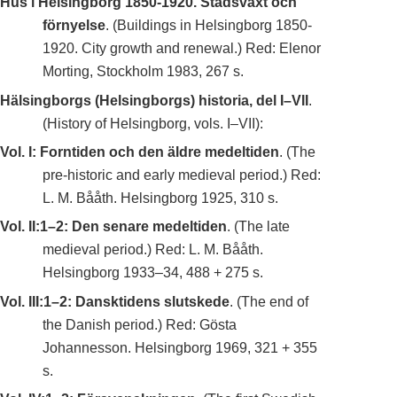
Hus i Helsingborg 1850-1920. Stadsväxt och
förnyelse
. (Buildings in Helsingborg 1850-
1920. City growth and renewal.) Red: Elenor
Morting, Stockholm 1983, 267 s.
Hälsingborgs (Helsingborgs) historia, del I–VII
.
(History of Helsingborg, vols. I–VII):
Vol. I: Forntiden och den äldre medeltiden
. (The
pre-historic and early medieval period.) Red:
L. M. Bååth. Helsingborg 1925, 310 s.
Vol. II:1–2: Den senare medeltiden
. (The late
medieval period.) Red: L. M. Bååth.
Helsingborg 1933–34, 488 + 275 s.
Vol. III:1–2: Dansktidens slutskede
. (The end of
the Danish period.) Red: Gösta
Johannesson. Helsingborg 1969, 321 + 355
s.