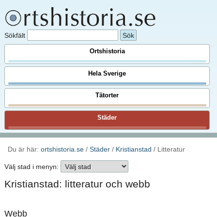
Sökfält
Ortshistoria
Hela Sverige
Tätorter
Städer
Du är här:
ortshistoria.se
/
Städer
/
Kristianstad
/ Litteratur
Välj stad i menyn:
Kristianstad: litteratur och webb
Webb