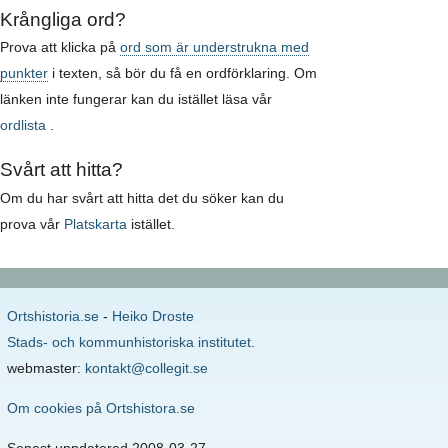
Krångliga ord?
Prova att klicka på
ord som är understrukna med
punkter
i texten, så bör du få en ordförklaring. Om
länken inte fungerar kan du istället läsa vår
ordlista
.
Svårt att hitta?
Om du har svårt att hitta det du söker kan du
prova vår
Platskarta
istället.
Ortshistoria.se
-
Heiko Droste
Stads- och kommunhistoriska institutet
.
webmaster:
kontakt@collegit.se
Om cookies på Ortshistora.se
Senast uppdaterad 2008-03-27