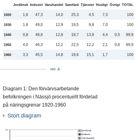
Jordbruk
Industri
Varuhandel
Samfärd
Tjänster
Husligt
Övrigt
TOTAL
1,6
47,3
14,0
25,3
4,5
7,3
100
1920
1,8
49,0
12,9
19,5
9,8
7,0
100
1930
0,8
48,8
12,8
18,7
13,9
4,4
0,5
99,9
1940
4,0
46,3
12,2
22,5
12,2
2,1
0,6
99,9
1950
3,3
45,5
14,8
19,6
15,1
1,7
100
1960
upp
Diagram 1: Den förvärvsarbetande
befolkningen i Nässjö procentuellt fördelad
på näringsgrenar 1920-1960
Stort diagram