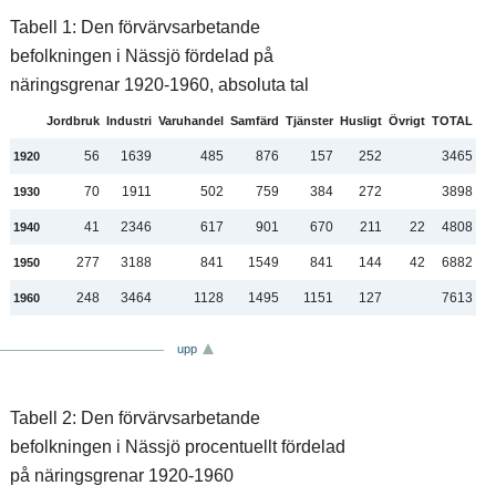
Tabell 1: Den förvärvsarbetande
befolkningen i Nässjö fördelad på
näringsgrenar 1920-1960, absoluta tal
Jordbruk
Industri
Varuhandel
Samfärd
Tjänster
Husligt
Övrigt
TOTAL
56
1639
485
876
157
252
3465
1920
70
1911
502
759
384
272
3898
1930
41
2346
617
901
670
211
22
4808
1940
277
3188
841
1549
841
144
42
6882
1950
248
3464
1128
1495
1151
127
7613
1960
upp
Tabell 2: Den förvärvsarbetande
befolkningen i Nässjö procentuellt fördelad
på näringsgrenar 1920-1960