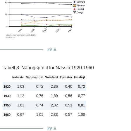
upp
Tabell 3: Näringsprofil för Nässjö 1920-1960
Industri
Varuhandel
Samfärd
Tjänster
Husligt
1,03
0,72
2,36
0,40
0,72
1920
1,12
0,76
1,89
0,56
0,77
1930
1,01
0,74
2,32
0,53
0,81
1950
0,97
1,01
2,33
0,57
1,00
1960
upp