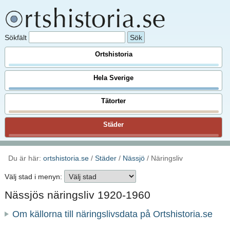
Sökfält
Ortshistoria
Hela Sverige
Tätorter
Städer
Du är här:
ortshistoria.se
/
Städer
/
Nässjö
/ Näringsliv
Välj stad i menyn:
Nässjös näringsliv 1920-1960
Om källorna till näringslivsdata på Ortshistoria.se