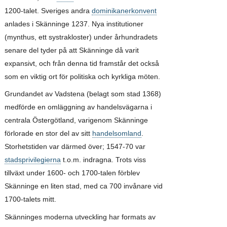
1200-talet. Sveriges andra
dominikanerkonvent
anlades i Skänninge 1237. Nya institutioner
(mynthus, ett systrakloster) under århundradets
senare del tyder på att Skänninge då varit
expansivt, och från denna tid framstår det också
som en viktig ort för politiska och kyrkliga möten.
Grundandet av Vadstena (belagt som stad 1368)
medförde en omläggning av handelsvägarna i
centrala Östergötland, varigenom Skänninge
förlorade en stor del av sitt
handelsomland
.
Storhetstiden var därmed över; 1547-70 var
stadsprivilegierna
t.o.m. indragna. Trots viss
tillväxt under 1600- och 1700-talen förblev
Skänninge en liten stad, med ca 700 invånare vid
1700-talets mitt.
Skänninges moderna utveckling har formats av