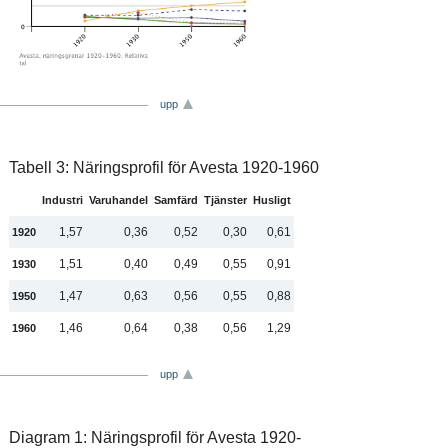
upp
Tabell 3: Näringsprofil för Avesta 1920-1960
Industri
Varuhandel
Samfärd
Tjänster
Husligt
1,57
0,36
0,52
0,30
0,61
1920
1,51
0,40
0,49
0,55
0,91
1930
1,47
0,63
0,56
0,55
0,88
1950
1,46
0,64
0,38
0,56
1,29
1960
upp
Diagram 1: Näringsprofil för Avesta 1920-