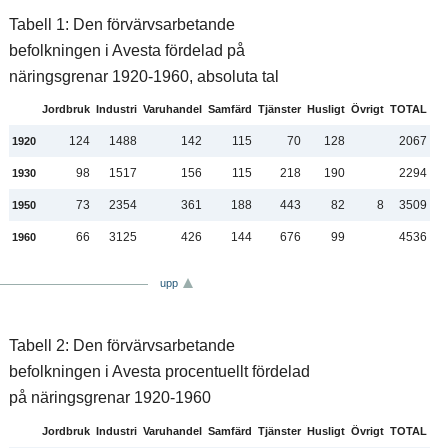
Tabell 1: Den förvärvsarbetande
befolkningen i Avesta fördelad på
näringsgrenar 1920-1960, absoluta tal
Jordbruk
Industri
Varuhandel
Samfärd
Tjänster
Husligt
Övrigt
TOTAL
124
1488
142
115
70
128
2067
1920
98
1517
156
115
218
190
2294
1930
73
2354
361
188
443
82
8
3509
1950
66
3125
426
144
676
99
4536
1960
upp
Tabell 2: Den förvärvsarbetande
befolkningen i Avesta procentuellt fördelad
på näringsgrenar 1920-1960
Jordbruk
Industri
Varuhandel
Samfärd
Tjänster
Husligt
Övrigt
TOTAL