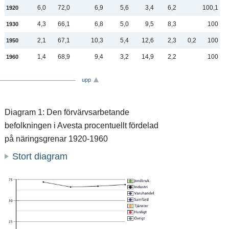
6,0
72,0
6,9
5,6
3,4
6,2
100,1
1920
4,3
66,1
6,8
5,0
9,5
8,3
100
1930
2,1
67,1
10,3
5,4
12,6
2,3
0,2
100
1950
1,4
68,9
9,4
3,2
14,9
2,2
100
1960
upp
Diagram 1: Den förvärvsarbetande
befolkningen i Avesta procentuellt fördelad
på näringsgrenar 1920-1960
Stort diagram