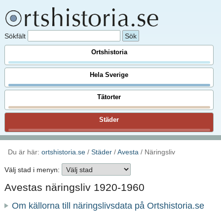
Sökfält
Ortshistoria
Hela Sverige
Tätorter
Städer
Du är här:
ortshistoria.se
/
Städer
/
Avesta
/ Näringsliv
Välj stad i menyn:
Avestas näringsliv 1920-1960
Om källorna till näringslivsdata på Ortshistoria.se