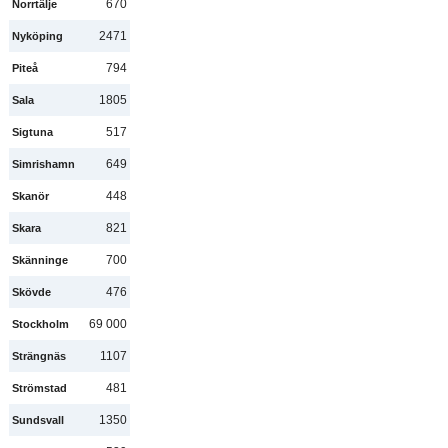
670
Norrtälje
2471
Nyköping
794
Piteå
1805
Sala
517
Sigtuna
649
Simrishamn
448
Skanör
821
Skara
700
Skänninge
476
Skövde
69 000
Stockholm
1107
Strängnäs
481
Strömstad
1350
Sundsvall