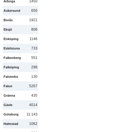
1450
Arboga
650
Askersund
1921
Borås
806
Eksjö
1146
Enköping
733
Eskilstuna
551
Falkenberg
298
Falköping
130
Falsterbo
5267
Falun
435
Gränna
4014
Gävle
11 143
Göteborg
1062
Halmstad