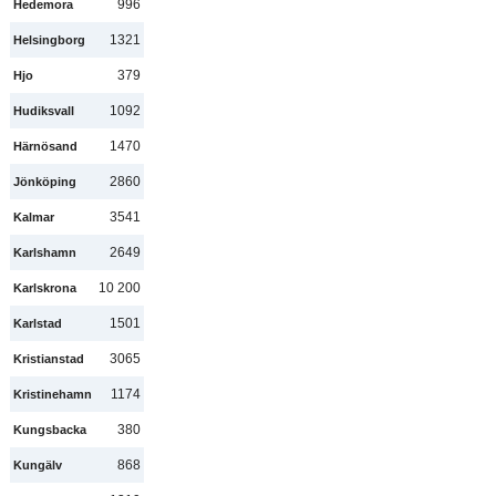
996
Hedemora
1321
Helsingborg
379
Hjo
1092
Hudiksvall
1470
Härnösand
2860
Jönköping
3541
Kalmar
2649
Karlshamn
10 200
Karlskrona
1501
Karlstad
3065
Kristianstad
1174
Kristinehamn
380
Kungsbacka
868
Kungälv