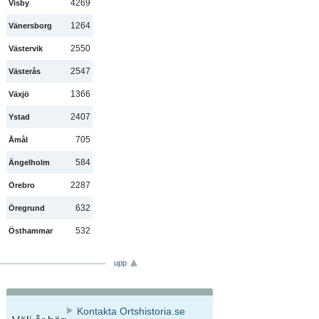
4269
Visby
1264
Vänersborg
2550
Västervik
2547
Västerås
1366
Växjö
2407
Ystad
705
Åmål
584
Ängelholm
2287
Örebro
632
Öregrund
532
Östhammar
upp
Kontakta Ortshistoria.se