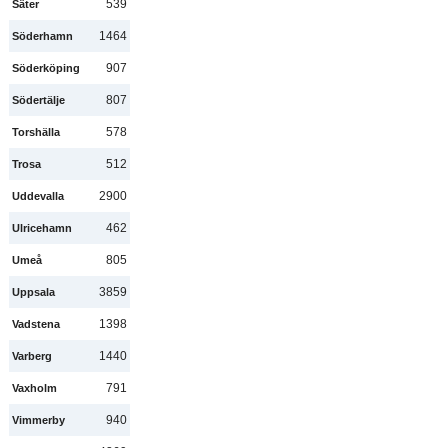
539
Säter
1464
Söderhamn
907
Söderköping
807
Södertälje
578
Torshälla
512
Trosa
2900
Uddevalla
462
Ulricehamn
805
Umeå
3859
Uppsala
1398
Vadstena
1440
Varberg
791
Vaxholm
940
Vimmerby