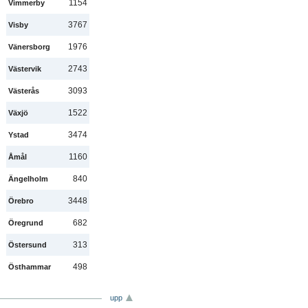
1154
Vimmerby
3767
Visby
1976
Vänersborg
2743
Västervik
3093
Västerås
1522
Växjö
3474
Ystad
1160
Åmål
840
Ängelholm
3448
Örebro
682
Öregrund
313
Östersund
498
Östhammar
upp