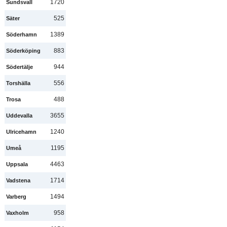
1720
Sundsvall
525
Säter
1389
Söderhamn
883
Söderköping
944
Södertälje
556
Torshälla
488
Trosa
3655
Uddevalla
1240
Ulricehamn
1195
Umeå
4463
Uppsala
1714
Vadstena
1494
Varberg
958
Vaxholm