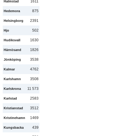
1611
Halmstad
875
Hedemora
2391
Helsingborg
502
Hjo
1630
Hudiksvall
1826
Härnösand
3538
Jönköping
4762
Kalmar
3508
Karlshamn
11 573
Karlskrona
2583
Karlstad
3512
Kristianstad
1469
Kristinehamn
439
Kungsbacka