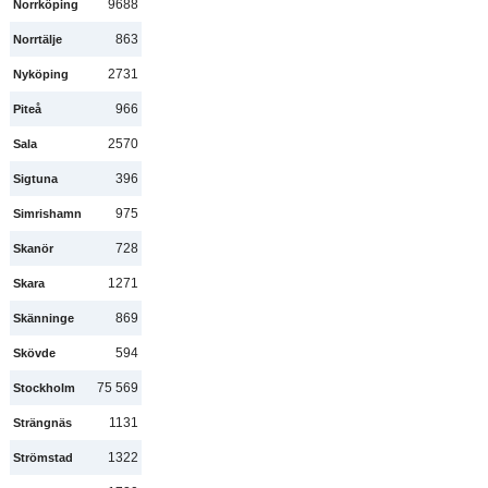
9688
Norrköping
863
Norrtälje
2731
Nyköping
966
Piteå
2570
Sala
396
Sigtuna
975
Simrishamn
728
Skanör
1271
Skara
869
Skänninge
594
Skövde
75 569
Stockholm
1131
Strängnäs
1322
Strömstad