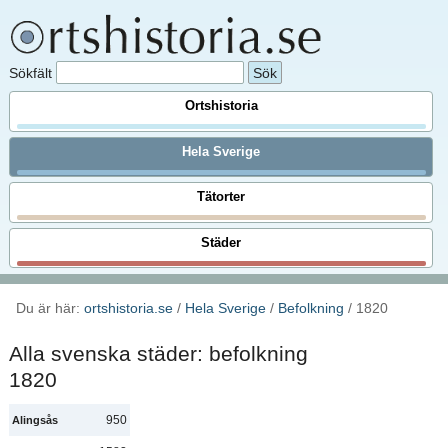
Sökfält
Ortshistoria
Hela Sverige
Tätorter
Städer
Du är här:
ortshistoria.se
/
Hela Sverige
/
Befolkning
/ 1820
Alla svenska städer: befolkning
1820
950
Alingsås