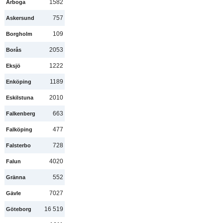
1582
Arboga
757
Askersund
109
Borgholm
2053
Borås
1222
Eksjö
1189
Enköping
2010
Eskilstuna
663
Falkenberg
477
Falköping
728
Falsterbo
4020
Falun
552
Gränna
7027
Gävle
16 519
Göteborg