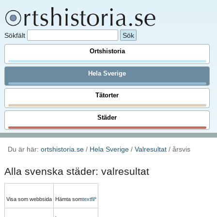
Sökfält
Ortshistoria
Hela Sverige
Tätorter
Städer
Du är här:
ortshistoria.se
/
Hela Sverige
/
Valresultat
/ årsvis
Alla svenska städer: valresultat
Visa som webbsida
Hämta som
textfil*