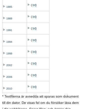
(
.txt
)
1985
(
.txt
)
1988
(
.txt
)
1991
(
.txt
)
1994
(
.txt
)
1998
(
.txt
)
2002
(
.txt
)
2006
(
.txt
)
2010
* Textfilerna är avsedda att sparas som dokument
till din dator. De visas fel om du försöker läsa dem