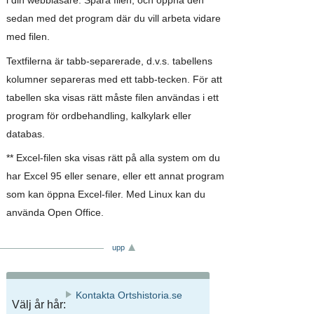
i din webbläsare. Spara filen, och öppna den
sedan med det program där du vill arbeta vidare
med filen.
Textfilerna är tabb-separerade, d.v.s. tabellens
kolumner separeras med ett tabb-tecken. För att
tabellen ska visas rätt måste filen användas i ett
program för ordbehandling, kalkylark eller
databas.
** Excel-filen ska visas rätt på alla system om du
har Excel 95 eller senare, eller ett annat program
som kan öppna Excel-filer. Med Linux kan du
använda Open Office.
upp
Kontakta Ortshistoria.se
Välj år hår: