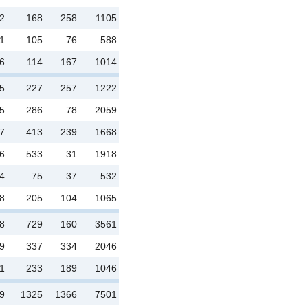
2
168
258
1105
1
105
76
588
6
114
167
1014
5
227
257
1222
5
286
78
2059
7
413
239
1668
6
533
31
1918
4
75
37
532
8
205
104
1065
8
729
160
3561
9
337
334
2046
1
233
189
1046
9
1325
1366
7501