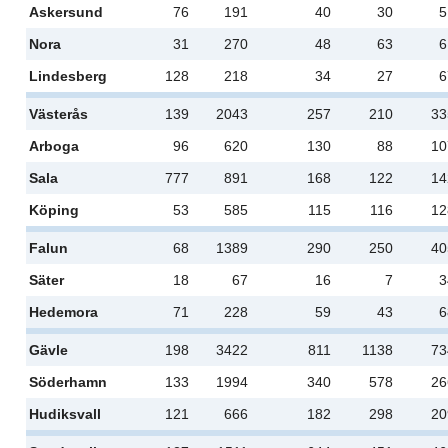
Askersund
76
191
40
30
5
Nora
31
270
48
63
6
Lindesberg
128
218
34
27
6
Västerås
139
2043
257
210
33
Arboga
96
620
130
88
10
Sala
777
891
168
122
14
Köping
53
585
115
116
12
Falun
68
1389
290
250
40
Säter
18
67
16
7
3
Hedemora
71
228
59
43
6
Gävle
198
3422
811
1138
73
Söderhamn
133
1994
340
578
26
Hudiksvall
121
666
182
298
20