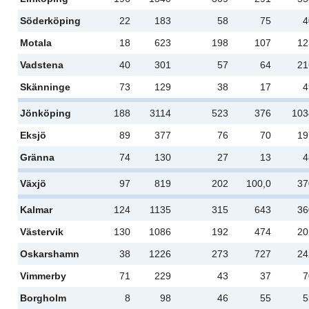
Söderköping
22
183
58
75
4
Motala
18
623
198
107
12
Vadstena
40
301
57
64
21
Skänninge
73
129
38
17
4
Jönköping
188
3114
523
376
103
Eksjö
89
377
76
70
19
Gränna
74
130
27
13
4
Växjö
97
819
202
100,0
37
Kalmar
124
1135
315
643
36
Västervik
130
1086
192
474
20
Oskarshamn
38
1226
273
727
24
Vimmerby
71
229
43
37
7
Borgholm
8
98
46
55
5