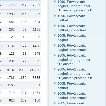
1990, Förvärvsarb.
2
473
347
2653
dagbef, undergrupper
till tjänster, procentuellt
4
1208
344
8069
1990, Förvärvsarb.
nattbef
7
482
193
2824
1990, Förvärvsarb.
9
288
87
1135
nattbef, procentuellt
2005, Förvärvsarb.
3
129
12
629
dagbef
2005, Förvärvsarb.
0
1131
177
4430
dagbef, procentuellt
9
128
39
845
2005, Förvärvsarb.
dagbef, undergrupper
2
231
72
972
till tjänster
2005, Förvärvsarb.
7
3132
2308
24 266
dagbef, undergrupper
4
1766
1650
8565
till tjänster, procentuellt
2005, Förvärvsarb.
0
1165
36
6931
nattbef
2
719
297
4971
2005, Förvärvsarb.
nattbef, procentuellt
7
625
259
4180
2005, Förvärvsarb.