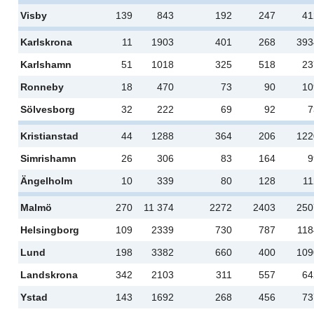
Visby
139
843
192
247
41
Karlskrona
11
1903
401
268
393
Karlshamn
51
1018
325
518
23
Ronneby
18
470
73
90
10
Sölvesborg
32
222
69
92
7
Kristianstad
44
1288
364
206
122
Simrishamn
26
306
83
164
9
Ängelholm
10
339
80
128
11
Malmö
270
11 374
2272
2403
250
Helsingborg
109
2339
730
787
118
Lund
198
3382
660
400
109
Landskrona
342
2103
311
557
64
Ystad
143
1692
268
456
73