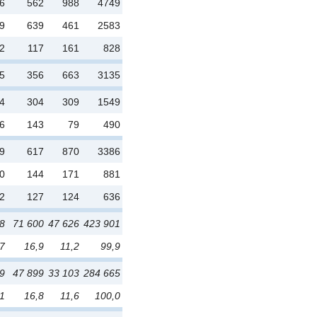
6
562
988
4749
9
639
461
2583
2
117
161
828
5
356
663
3135
4
304
309
1549
6
143
79
490
9
617
870
3386
0
144
171
881
2
127
124
636
88
71 600
47 626
423 901
,7
16,9
11,2
99,9
19
47 899
33 103
284 665
,1
16,8
11,6
100,0