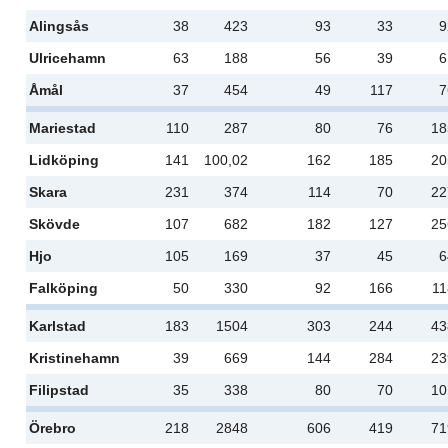
Alingsås
38
423
93
33
9
Ulricehamn
63
188
56
39
6
Åmål
37
454
49
117
7
Mariestad
110
287
80
76
18
Lidköping
141
100,02
162
185
20
Skara
231
374
114
70
22
Skövde
107
682
182
127
25
Hjo
105
169
37
45
6
Falköping
50
330
92
166
11
Karlstad
183
1504
303
244
43
Kristinehamn
39
669
144
284
23
Filipstad
35
338
80
70
10
Örebro
218
2848
606
419
71