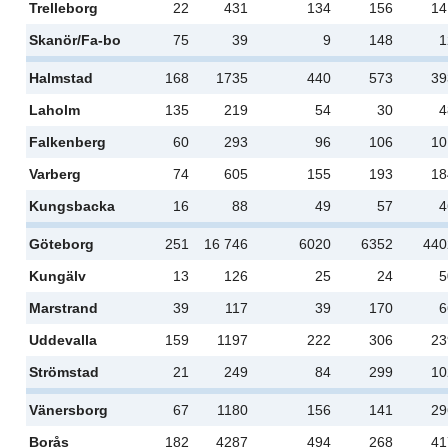
Trelleborg
22
431
134
156
14
Skanör/Fa-bo
75
39
9
148
1
Halmstad
168
1735
440
573
39
Laholm
135
219
54
30
4
Falkenberg
60
293
96
106
10
Varberg
74
605
155
193
18
Kungsbacka
16
88
49
57
4
Göteborg
251
16 746
6020
6352
440
Kungälv
13
126
25
24
5
Marstrand
39
117
39
170
6
Uddevalla
159
1197
222
306
23
Strömstad
21
249
84
299
10
Vänersborg
67
1180
156
141
29
Borås
182
4287
494
268
41