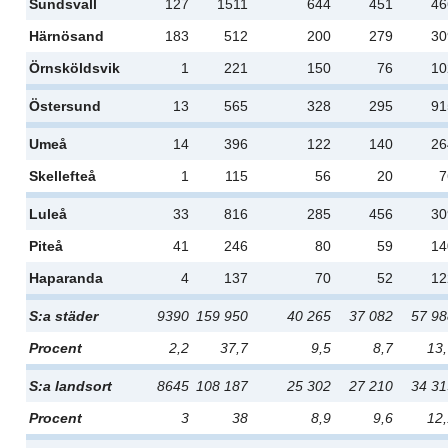
Sundsvall
127
1511
644
451
46
Härnösand
183
512
200
279
30
Örnsköldsvik
1
221
150
76
10
Östersund
13
565
328
295
91
Umeå
14
396
122
140
26
Skellefteå
1
115
56
20
7
Luleå
33
816
285
456
30
Piteå
41
246
80
59
14
Haparanda
4
137
70
52
12
S:a städer
9390
159 950
40 265
37 082
57 9
Procent
2,2
37,7
9,5
8,7
13
S:a landsort
8645
108 187
25 302
27 210
34 3
Procent
3
38
8,9
9,6
12