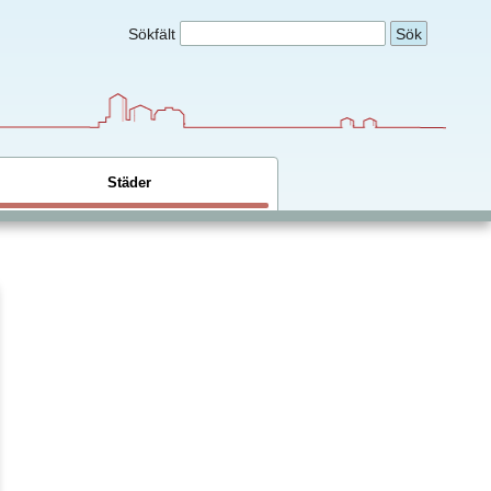
Sökfält
Städer