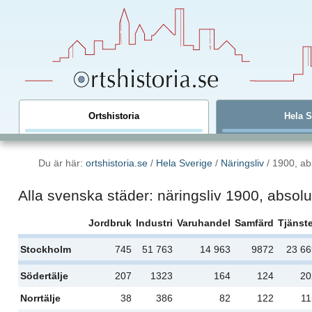
Ortshistoria
Hela S
Du är här:
ortshistoria.se
/
Hela Sverige
/
Näringsliv
/ 1900, abs
Alla svenska städer: näringsliv 1900, absolu
Jordbruk
Industri
Varuhandel
Samfärd
Tjänst
Stockholm
745
51 763
14 963
9872
23 6
Södertälje
207
1323
164
124
20
Norrtälje
38
386
82
122
11