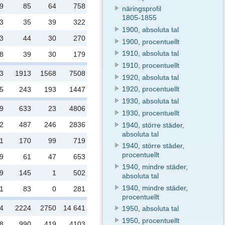
9
85
64
758
näringsprofil
1805-1855
3
35
39
322
1900, absoluta tal
3
44
30
270
1900, procentuellt
1910, absoluta tal
8
39
30
179
1910, procentuellt
3
1913
1568
7508
1920, absoluta tal
1920, procentuellt
5
243
193
1447
1930, absoluta tal
9
633
23
4806
1930, procentuellt
2
487
246
2836
1940, större städer,
absoluta tal
1
170
99
719
1940, större städer,
procentuellt
9
61
47
653
1940, mindre städer,
9
145
1
502
absoluta tal
1940, mindre städer,
1
83
0
281
procentuellt
4
2224
2750
14 641
1950, absoluta tal
1950, procentuellt
8
990
419
4103