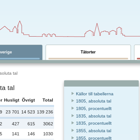
verige
Tätorter
oluta tal
ta tal
Källor till tabellerna
er
Husligt
Övrigt
Total
1805, absoluta tal
1805, procentuellt
69
23 701
14 523
139 236
1835, absoluta tal
1835, procentuellt
2
427
615
3062
1855, absoluta tal
5
141
146
1030
1855, procentuellt