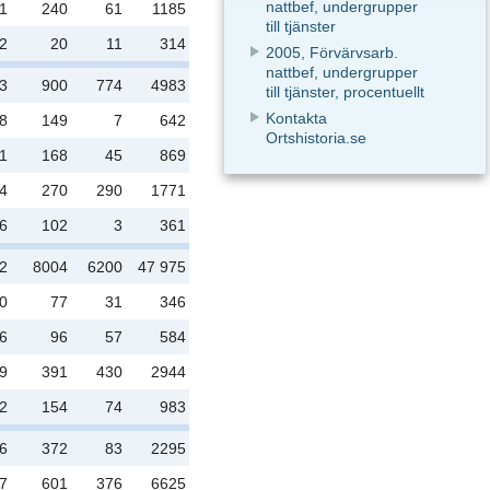
nattbef, undergrupper
1
240
61
1185
till tjänster
2
20
11
314
2005, Förvärvsarb.
nattbef, undergrupper
3
900
774
4983
till tjänster, procentuellt
Kontakta
8
149
7
642
Ortshistoria.se
1
168
45
869
4
270
290
1771
6
102
3
361
2
8004
6200
47 975
0
77
31
346
6
96
57
584
9
391
430
2944
2
154
74
983
6
372
83
2295
7
601
376
6625