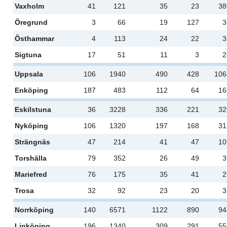
Vaxholm
41
121
35
23
38
Öregrund
3
66
19
127
3
Östhammar
4
113
24
22
3
Sigtuna
17
51
11
3
2
Uppsala
106
1940
490
428
106
Enköping
187
483
112
64
16
Eskilstuna
36
3228
336
221
32
Nyköping
106
1320
197
168
31
Strängnäs
47
214
41
47
10
Torshälla
79
352
26
49
3
Mariefred
76
175
35
41
2
Trosa
32
92
23
20
3
Norrköping
140
6571
1122
890
94
Linköping
196
1340
309
291
55