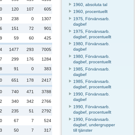
1960, absoluta tal
0
120
107
605
1960, procentuellt
3
238
0
1307
1975, Förvärvsarb.
dagbef
6
151
72
901
1975, Förvärvsarb.
dagbef, procentuellt
9
59
60
425
1980, Förvärvsarb.
dagbef
4
1477
293
7005
1980, Förvärvsarb.
7
299
176
1284
dagbef, procentuellt
8
91
0
383
1985, Förvärvsarb.
dagbef
0
651
178
2417
1985, Förvärvsarb.
dagbef, procentuellt
0
740
471
3788
1990, Förvärvsarb.
dagbef
2
340
342
2766
1990, Förvärvsarb.
2
235
51
2792
dagbef, procentuellt
1990, Förvärvsarb.
0
67
7
524
dagbef, undergrupper
till tjänster
3
50
7
317